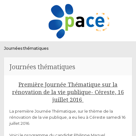
PACE
ALLER
MENU
AU
CONTENU
PRINCIPAL
Journées thématiques
Journées thématiques
Première Journée Thématique sur la
rénovation de la vie publique- Céreste, 16
juillet 2016
La première Journée Thématique, sur le thème de la
rénovation de la vie publique, a eu lieu à Céreste samedi 16
juillet 2016.
Voici le programme du candidat Philippe Mazuel