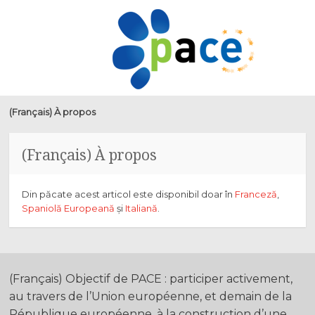
PACE
SKIP
MENU
TO
CONTENT
(Français) À propos
(Français) À propos
Din păcate acest articol este disponibil doar în
Franceză
,
Spaniolă Europeană
și
Italiană
.
(Français) Objectif de PACE : participer activement,
au travers de l’Union européenne, et demain de la
République européenne, à la construction d’une